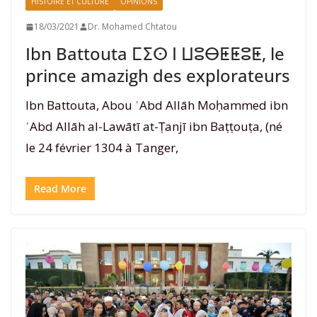
HISTOIRE ET CULTURE
OPINIONS
18/03/2021
Dr. Mohamed Chtatou
Ibn Battouta ⵎⵉⵙ ⵏ ⵡⵓⴱⵟⵟⵓⵟ, le
prince amazigh des explorateurs
Ibn Battouta, Abou ʿAbd Allāh Moḥammed ibn
ʿAbd Allāh al-Lawātī at-Ṭanjī ibn Baṭṭouṭa, (né
le 24 février 1304 à Tanger,
Read More