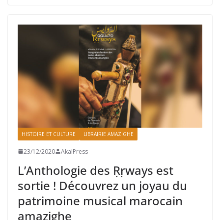
HISTOIRE ET CULTURE
LIBRAIRIE AMAZIGHE
23/12/2020
AkalPress
L’Anthologie des Ṛṛways est
sortie ! Découvrez un joyau du
patrimoine musical marocain
amazighe