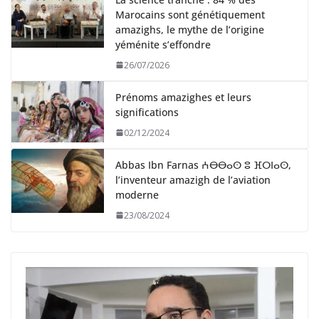
Marocains sont génétiquement
amazighs, le mythe de l’origine
yéménite s’effondre
26/07/2026
Prénoms amazighes et leurs
significations
02/12/2024
Abbas Ibn Farnas ⵄⴱⴱⴰⵙ ⵓ ⴼⵔⵏⴰⵙ,
l’inventeur amazigh de l’aviation
moderne
23/08/2024