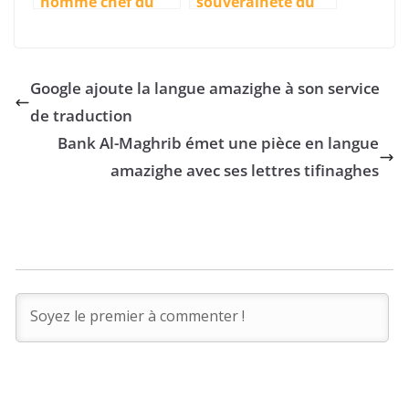
nommé chef du
souveraineté du
gouvernement par
Maroc sur le
le Roi Mohammed
Sahara
VI
Google ajoute la langue amazighe à son service
de traduction
Bank Al-Maghrib émet une pièce en langue
amazighe avec ses lettres tifinaghes