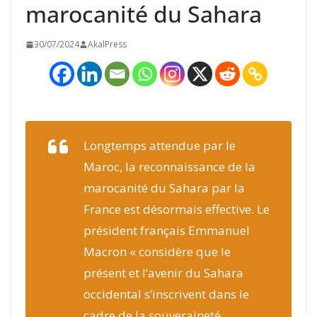
marocanité du Sahara
30/07/2024
AkalPress
Longtemps attendue par le
Maroc, la reconnaissance de la
marocanité du Sahara par la
France est désormais effective. Le
président français Emmanuel
Macron « considère que le
présent et l’avenir du Sahara
occidental s’inscrivent dans le
cadre de la souveraineté