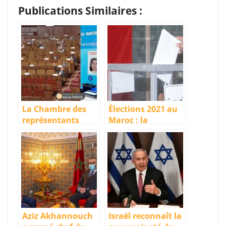
Publications Similaires :
La Chambre des
Élections 2021 au
représentants
Maroc : la
approuve le projet
répartition des
de loi sur la CNIE
sièges (RNI – 9 995
qui exclut la
sièges | PJD – 777)
langue amazighe
Aziz Akhannouch
Israël reconnaît la