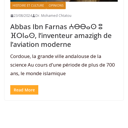
HISTOIRE ET CULTURE
OPINIONS
23/08/2024
Dr. Mohamed Chtatou
Abbas Ibn Farnas ⵄⴱⴱⴰⵙ ⵓ
ⴼⵔⵏⴰⵙ, l’inventeur amazigh de
l’aviation moderne
Cordoue, la grande ville andalouse de la
science Au cours d’une période de plus de 700
ans, le monde islamique
Read More