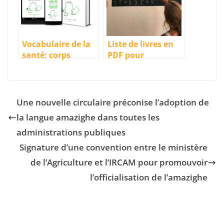
Vocabulaire de la
Liste de livres en
santé: corps
PDF pour
humain et
apprendre la
maladie –
langue amazighe
Nouvelle
unifiée
publication de
Une nouvelle circulaire préconise l’adoption de
l’IRCAM
la langue amazighe dans toutes les
administrations publiques
Signature d’une convention entre le ministère
de l’Agriculture et l’IRCAM pour promouvoir
l’officialisation de l’amazighe