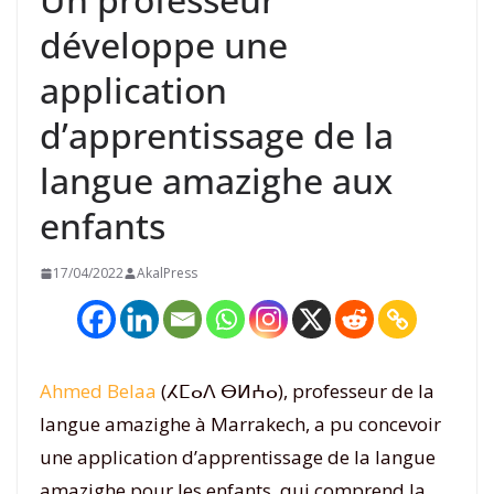
développe une
application
d’apprentissage de la
langue amazighe aux
enfants
17/04/2022
AkalPress
Ahmed Belaa
(ⵃⵎⴰⴷ ⴱⵍⵄⴰ), professeur de la
langue amazighe à Marrakech, a pu concevoir
une application d’apprentissage de la langue
amazighe pour les enfants, qui comprend la