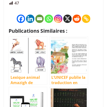
47
Publications Similaires :
Lexique animal
L’UNICEF publie la
Amazigh de
traduction en
Mohamed
langue Amazighe
Oussous [PDF]
de l’histoire « Mon
héroïne, c’est toi »