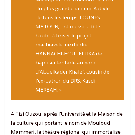
du plus grand chanteur Kabyle
de tous les temps, LOUNES
MATOUB, ont réussi la tête
haute, à briser le projet
machiavélique du duo
HANNACHI-BOUTEFLIKA de
baptiser le stade au nom
d’Abdelkader Khalef, cousin de
l’ex-patron du DRS, Kasdi
MERBAH. »
A Tizi Ouzou, après l’Université et la Maison de
la culture qui portent le nom de Mouloud
Mammeri, le théâtre régional qui immortalise