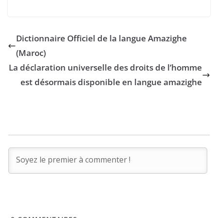
CHEQUES EN
préconise
LANGUE
l’adoption de la
AMAZIGHE
langue amazighe
dans toutes les
Dictionnaire Officiel de la langue Amazighe
administrations
(Maroc)
publiques
La déclaration universelle des droits de l’homme
est désormais disponible en langue amazighe