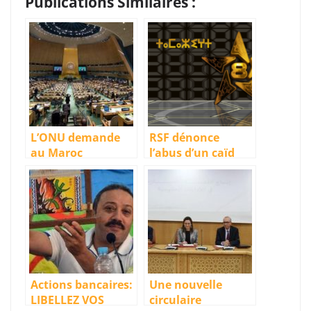
Publications Similaires :
L’ONU demande
RSF dénonce
au Maroc
l’abus d’un caïd
d’intensifier les
contre une
efforts pour que
journaliste
les Amazighs ne
enceinte et un
soient pas
cameraman de la
victimes de
chaîne TV
discrimination
amazighe
raciale
Actions bancaires:
Une nouvelle
LIBELLEZ VOS
circulaire