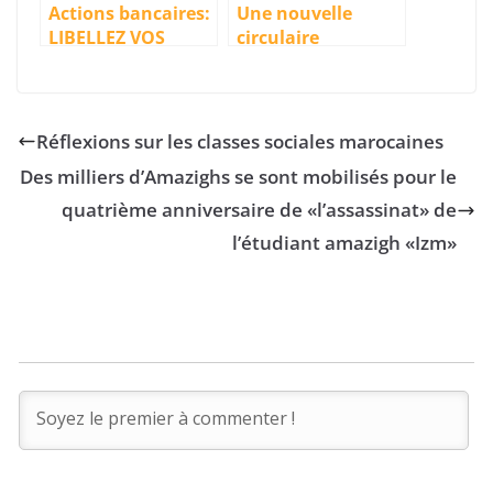
Actions bancaires:
Une nouvelle
LIBELLEZ VOS
circulaire
CHEQUES EN
préconise
LANGUE
l’adoption de la
AMAZIGHE
langue amazighe
dans toutes les
Réflexions sur les classes sociales marocaines
administrations
Des milliers d’Amazighs se sont mobilisés pour le
publiques
quatrième anniversaire de «l’assassinat» de
l’étudiant amazigh «Izm»