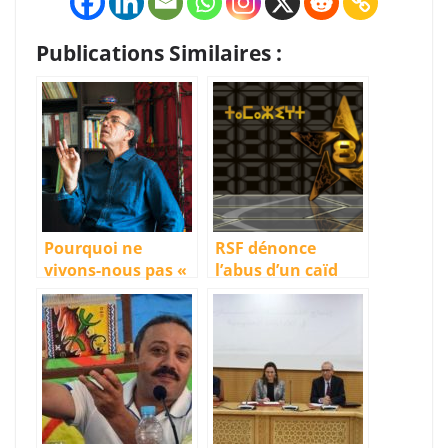
Publications Similaires :
Pourquoi ne
RSF dénonce
vivons-nous pas «
l’abus d’un caïd
l’Islam de la
contre une
Norvège »?
journaliste
enceinte et un
cameraman de la
chaîne TV
amazighe