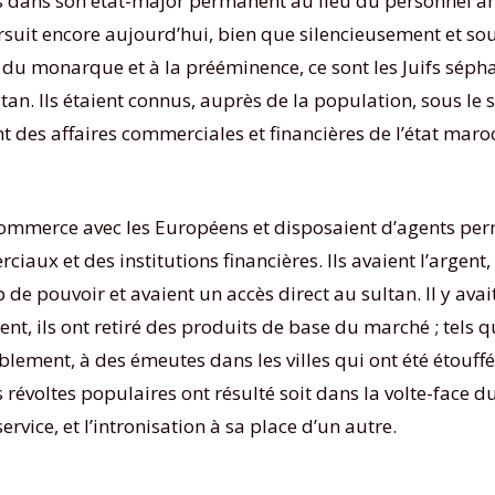
és dans son état-major permanent au lieu du personnel ama
suit encore aujourd’hui, bien que silencieusement et sou
 du monarque et à la prééminence, ce sont les Juifs sépha
ltan. Ils étaient connus, auprès de la population, sous l
ient des affaires commerciales et financières de l’état ma
e commerce avec les Européens et disposaient d’agents per
iaux et des institutions financières. Ils avaient l’argent, 
 de pouvoir et avaient un accès direct au sultan. Il y ava
 ils ont retiré des produits de base du marché ; tels que : 
ablement, à des émeutes dans les villes qui ont été étouffé
révoltes populaires ont résulté soit dans la volte-face d
rvice, et l’intronisation à sa place d’un autre.