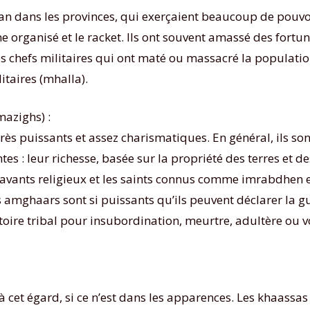
an dans les provinces, qui exerçaient beaucoup de pouvo
 organisé et le racket. Ils ont souvent amassé des fortun
es chefs militaires qui ont maté ou massacré la populati
taires (mhalla).
mazighs) :
rès puissants et assez charismatiques. En général, ils sont
es : leur richesse, basée sur la propriété des terres et de
 savants religieux et les saints connus comme imrabdhen e
es amghaars sont si puissants qu’ils peuvent déclarer la g
toire tribal pour insubordination, meurtre, adultère ou vo
 cet égard, si ce n’est dans les apparences. Les khaassas