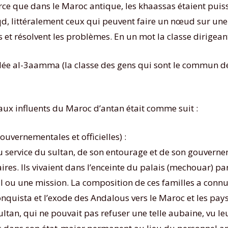
ce que dans le Maroc antique, les khaassas étaient puissa
 littéralement ceux qui peuvent faire un nœud sur une c
s et résolvent les problèmes. En un mot la classe dirigean
elée al-3aamma (la classe des gens qui sont le commun de
liaux influents du Maroc d’antan était comme suit :
uvernementales et officielles) :
au service du sultan, de son entourage et de son gouvern
taires. Ils vivaient dans l’enceinte du palais (mechouar) 
 ou une mission. La composition de ces familles a con
quista et l’exode des Andalous vers le Maroc et les pays v
ltan, qui ne pouvait pas refuser une telle aubaine, vu le