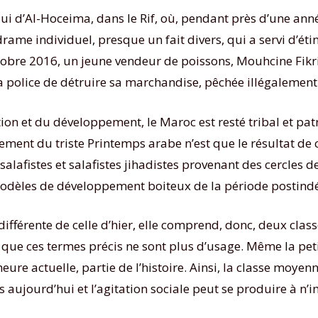
i d’Al-Hoceima, dans le Rif, où, pendant près d’une anné
drame individuel, presque un fait divers, qui a servi d’ét
ctobre 2016, un jeune vendeur de poissons, Mouhcine Fikr
a police de détruire sa marchandise, pêchée illégalement.
on et du développement, le Maroc est resté tribal et patri
ment du triste Printemps arabe n’est que le résultat de c
fistes et salafistes jihadistes provenant des cercles de
s modèles de développement boiteux de la période postin
ifférente de celle d’hier, elle comprend, donc, deux classe
 que ces termes précis ne sont plus d’usage. Même la peti
’heure actuelle, partie de l’histoire. Ainsi, la classe moy
lus aujourd’hui et l’agitation sociale peut se produire à 