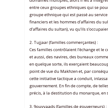
domaines multiples, alors il les a intégr
entre ceux groupes ethniques qui se pour
groupe ethnique qui est passé au service
financiers et les hommes d’affaires du su
d’affaires du sultan), vu qu’ils s’occupa
2. Tujjaar (familles commerçantes) :
Ces familles contrôlaient l’échange et l
et aussi, des navires, des bureaux commerc
en quelque sorte, ils exerçaient beaucoup
point de vue du Makhzen et, par conséquent,
cette initiative tactique a conduit, inlass
gouvernement. En fin de compte, de telles 
précis, à la destitution du monarque, en se
3. 9ouyyaads (familles de gouverneurs) :