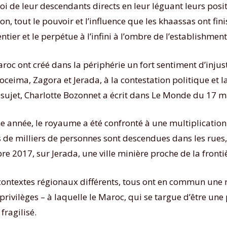
loi de leur descendants directs en leur léguant leurs pos
n, tout le pouvoir et l’influence que les khaassas ont fini
entier et le perpétue à l’infini à l’ombre de l’establishment
oc ont créé dans la périphérie un fort sentiment d’injust
ceima, Zagora et Jerada, à la contestation politique et la 
ce sujet, Charlotte Bozonnet a écrit dans Le Monde du 17 m
une année, le royaume a été confronté à une multiplicat
s de milliers de personnes sont descendues dans les rues,
 2017, sur Jerada, une ville minière proche de la frontière
contextes régionaux différents, tous ont en commun une 
es privilèges – à laquelle le Maroc, qui se targue d’être u
fragilisé.