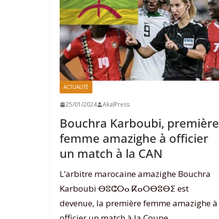
ACTUALITÉ
25/01/2024
AkalPress
Bouchra Karboubi, première
femme amazighe à officier
un match à la CAN
L’arbitre marocaine amazighe Bouchra
Karboubi ⴱⵓⵛⵔⴰ ⴽⴰⵔⴱⵓⴱⵉ est
devenue, la première femme amazighe à
officier un match à la Coupe