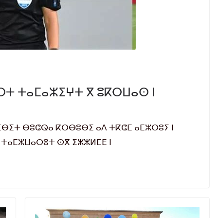
ⵜ ⵜⴰⵎⴰⵣⵉⵖⵜ ⴳ ⵓⴽⵔⵡⴰⵙ ⵏ
ⴱⵉⵜ ⴱⵓⵛⵕⴰ ⴽⵔⴱⵓⴱⵉ ⴰⴷ ⵜⴽⵛⵎ ⴰⵎⵣⵔⵓⵢ ⵏ
ⵜ ⵜⴰⵎⵣⵡⴰⵔⵓⵜ ⵙⴳ ⵉⵥⵥⵍⵎⴹ ⵏ