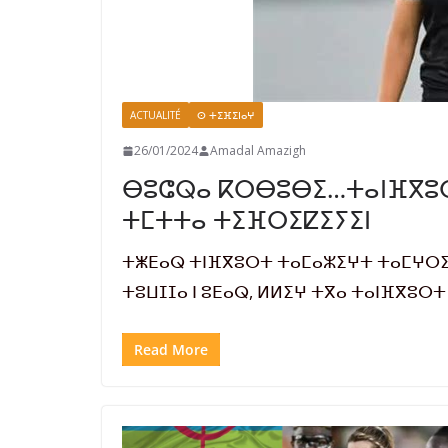
ACTUALITÉ
ⵙ ⵜⵉⴼⵉⵏⴰⵖ
26/01/2024
Amadal Amazigh
ⴱⵓⵛⵕⴰ ⴽⵔⴱⵓⴱⵉ…ⵜⴰⵏⴼⴳⵓⵔ
ⵜⵎⵜⵜⴰ ⵜⵉⴼⵔⵉⵇⵉⵢⵉⵏ
ⵜⵥⴹⴰⵕ ⵜⵏⴼⴳⵓⵔⵜ ⵜⴰⵎⴰⵣⵉⵖⵜ ⵜⴰⵎⵖⵔⵉ
ⵜⵓⵡⵊⵊⴰ ⵏ ⵓⴹⴰⵕ, ⵍⵍⵉⵖ ⵜⴳⴰ ⵜⴰⵏⴼⴳⵓⵔ
Read More