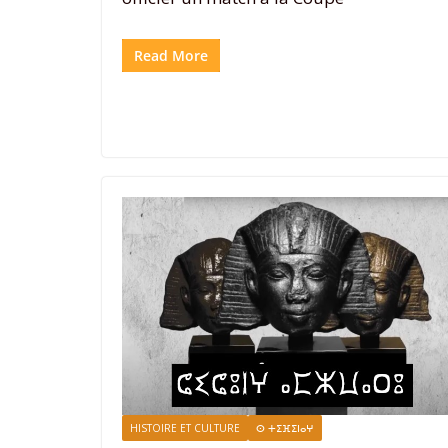
Read More
HISTOIRE ET CULTURE
ⵙ ⵜⵉⴼⵉⵏⴰⵖ