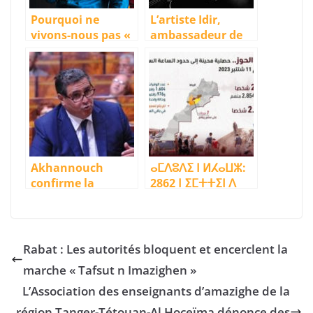
Pourquoi ne
L’artiste Idir,
vivons-nous pas «
ambassadeur de
l’Islam de la
la chanson
Norvège »?
amazighe, s’est
éteint
Akhannouch
ⴰⵎⴷⵓⴷⵉ ⵏ ⵍⵃⴰⵡⵣ:
confirme la
2862 ⵏ ⵉⵎⵜⵜⵉⵏ ⴷ
création d’un
2562 ⵏ ⵉⵎⵓⴳⴰⴷ ⴰⵔ
fonds d’un
ⵜⵉⵣⵉ ⵜⵉⵙⵙ ⵙⴰ ⵏ
milliard de
ⵜⴷⴳⴳⵯⴰⵜ ⵡⴰⵙⵙ ⵏ
dirhams pour la
ⵓⵢⵏⴰⵙ
Rabat : Les autorités bloquent et encerclent la
langue amazighe
marche « Tafsut n Imazighen »
L’Association des enseignants d’amazighe de la
région Tanger-Tétouan-Al Hoceïma dénonce des