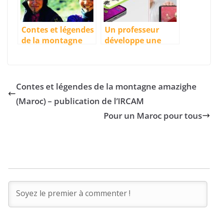
Contes et légendes
Un professeur
de la montagne
développe une
amazighe (Maroc)
application
– publication de
d’apprentissage de
l’IRCAM
la langue
amazighe aux
Contes et légendes de la montagne amazighe
enfants
(Maroc) – publication de l’IRCAM
Pour un Maroc pour tous