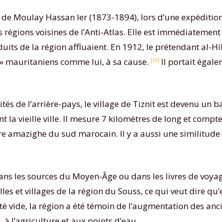
e de Moulay Hassan Ier (1873-1894), lors d’une expédition
es régions voisines de l’Anti-Atlas. Elle est immédiateme
duits de la région affluaient. En 1912, le prétendant al-H
 mauritaniens comme lui, à sa cause.
Il portait égale
[iii]
s de l’arrière-pays, le village de Tiznit est devenu un ba
 la vieille ville. Il mesure 7 kilomètres de long et compte
re amazighe du sud marocain. Il y a aussi une similitude 
dans les sources du Moyen-Âge ou dans les livres de vo
es et villages de la région du Souss, ce qui veut dire qu’e
été vide, la région a été témoin de l’augmentation des a
 à l’agriculture et aux points d’eau.