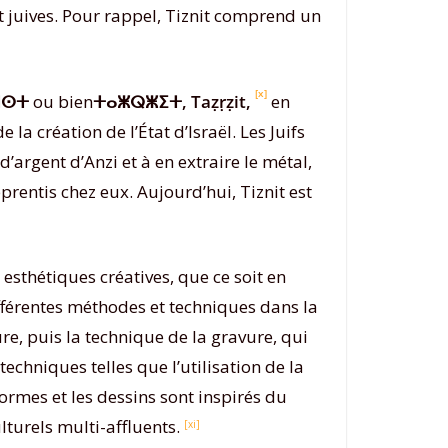
t juives. Pour rappel, Tiznit comprend un
[x]
ⵏⵙⵜ
ou bien
ⵜⴰⵥⵕⵥⵉⵜ, Taẓṛẓit,
en
la création de l’État d’Israël. Les Juifs
 d’argent d’Anzi et à en extraire le métal,
rentis chez eux. Aujourd’hui, Tiznit est
esthétiques créatives, que ce soit en
ifférentes méthodes et techniques dans la
ure, puis la technique de la gravure, qui
techniques telles que l’utilisation de la
formes et les dessins sont inspirés du
turels multi-affluents.
[xi]