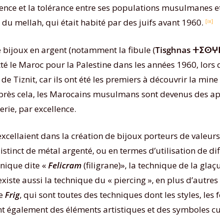
stence et la tolérance entre ses populations musulmanes e
 du mellah, qui était habité par des juifs avant 1960.
[ix]
e bijoux en argent (notamment la fibule (
Tisghnas
ⵜⵉⵙⵖ
té le Maroc pour la Palestine dans les années 1960, lors de 
 de Tiznit, car ils ont été les premiers à découvrir la mine
 après cela, les Marocains musulmans sont devenus des app
rie, par excellence.
xcellaient dans la création de bijoux porteurs de valeurs 
distinct de métal argenté, ou en termes d’utilisation de d
hnique dite «
Felicram
(filigrane)», la technique de la glaç
existe aussi la technique du « piercing », en plus d’autres 
ée
Frig
, qui sont toutes des techniques dont les styles, les 
t également des éléments artistiques et des symboles cul