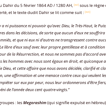
 au Dahir du 5 février 1864 AD / 1280 AH,
sous le règne
[xvi]
té, et le texte dudit Dahir se lit comme suit :
[xvii]
y a ni puissance ni pouvoir qu’avec Dieu, le Très-Haut, le Puis
autres dans les décisions, de sorte que aucun d’eux ne souffrir
alomniés, et que ni eux ni d’autres ne transgressent contre au
e Le libre d’eux sauf avec leur propre gentillesse et à condition
u Jour de la Résurrection, et nous ne sommes pas d’accord avec 
us les hommes avec nous sont égaux en droit, et quiconque a f
 Dieu, et cette affaire que nous avons décidée, clarifié et cla
on, une affirmation et une menace contre ceux qui veulent le
empiéter sur eux par peur, nous leur ordonnerons d’être fiers,
éni de l’année deux cent quatre-vingts.’’
groupes : les
Megorashim
(qui signifie expulsé en hébreu),