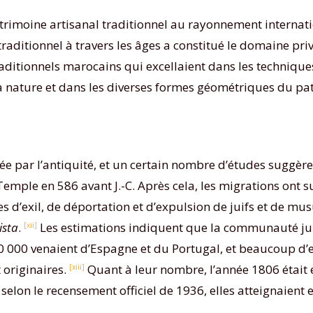
trimoine artisanal traditionnel au rayonnement internation
 traditionnel à travers les âges a constitué le domaine priv
 traditionnels marocains qui excellaient dans les technique
 la nature et dans les diverses formes géométriques du pa
ée par l’antiquité, et un certain nombre d’études suggère
ple en 586 avant J.-C. Après cela, les migrations ont suivi
nes d’exil, de déportation et d’expulsion de juifs et de 
ista
.
Les estimations indiquent que la communauté ju
[xii]
30 000 venaient d’Espagne et du Portugal, et beaucoup d
t originaires.
Quant à leur nombre, l’année 1806 était
[xiii]
, selon le recensement officiel de 1936, elles atteignaien