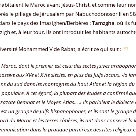
i habitaient le Maroc avant Jésus-Christ, et comme leur nom
après le pillage de Jérusalem par Nabuchodonosor II en 586 
 dans le pays des Imazighen/Berbères :
Tamzgha
, où ils 
gh et, à leur tour, ils ont introduit les habitants autocht
niversité Mohammed V de Rabat, a écrit ce qui suit :
[xx]
au Maroc, dont le premier est celui des sectes juives araboph
ive aux XVe et XVIe siècles, en plus des Juifs locaux. -la lang
ions du sud dans les montagnes du haut Atlas et la région du
pulaire. A cet égard, la plupart des études a confirmé que l
uarzazate Demnat et le Moyen Atlas… » Ils parlaient le dialect
e est un groupe de Juifs hispanophones, et ils sont le groupe
nord du Maroc et les terres côtières, ils ont donc conservé l
ommunication dans la pratique parmi eux des rites religieux et