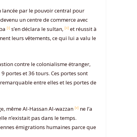
 lancée par le pouvoir central pour
nt devenu un centre de commerce avec
iba
s’en déclara le sultan,
et réussit à
[i]
[ii]
ment leurs vêtements, ce qui lui a valu le
stion contre le colonialisme étranger,
 9 portes et 36 tours. Ces portes sont
remarquable entre elles et les portes de
yage, même Al-Hassan Al-wazzan
ne l’a
[v]
lle n’existait pas dans le temps.
nciennes émigrations humaines parce que